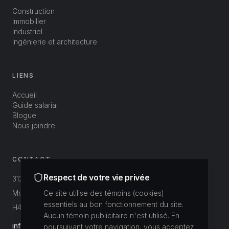
Construction
Immobilier
Industriel
Ingénierie et architecture
LIENS
Accueil
Guide salarial
Blogue
Nous joindre
CONTACT
Respect de votre vie privée
312-3800 St-Patrick
Montréal, Québec, Canada
Ce site utilise des témoins (cookies)
essentiels au bon fonctionnement du site.
H4E 1A4
Aucun témoin publicitaire n'est utilisé. En
info@buildup.ca
poursuivant votre navigation, vous acceptez