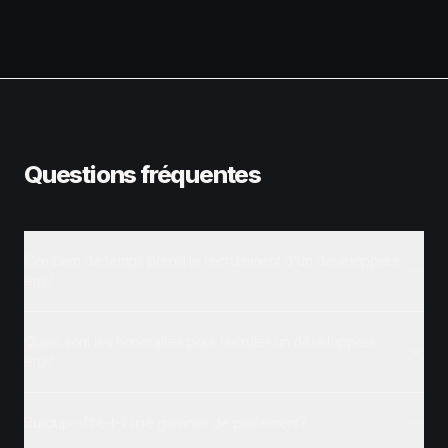
Questions fréquentes
Combien de temps prend le recrutement d'un développeur
erp?
Quels sont les honoraires pour recruter un développeur
erp?
Buildup offre-t-il une garantie de placement?