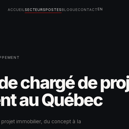
EN
ACCUEIL
SECTEURS
POSTES
BLOGUE
CONTACT
OPPEMENT
e chargé de proj
nt au Québec
rojet immobilier, du concept à la