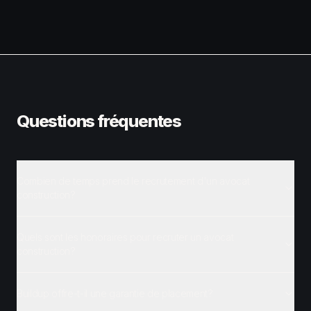
Questions fréquentes
Combien de temps prend le recrutement d'un avocat
construction?
Quels sont les honoraires pour recruter un avocat
construction?
Buildup offre-t-il une garantie de placement?