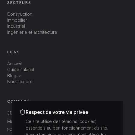
SECTEURS
Construction
Immobilier
Industriel
Ingénierie et architecture
LIENS
Accueil
Guide salarial
Blogue
Nous joindre
CONTACT
Respect de votre vie privée
312-3800 St-Patrick
Montréal, Québec, Canada
Ce site utilise des témoins (cookies)
essentiels au bon fonctionnement du site.
H4E 1A4
Aucun témoin publicitaire n'est utilisé. En