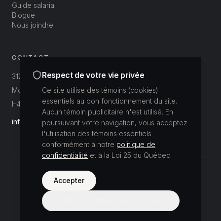
Guide salarial
Blogue
Nous joindre
CONTACT
Respect de votre vie privée
312-3800 St-Patrick
Montréal, Québec, Canada
Ce site utilise des témoins (cookies)
essentiels au bon fonctionnement du site.
H4E 1A4
Aucun témoin publicitaire n'est utilisé. En
info@buildup.ca
poursuivant votre navigation, vous acceptez
l'utilisation des témoins essentiels
conformément à notre
politique de
confidentialité
et à la Loi 25 du Québec.
©
2026
Accepter
Buildup Recrutement.
Tous droits réservés.
Politique de confidentialité
Refuser les témoins non essentiels