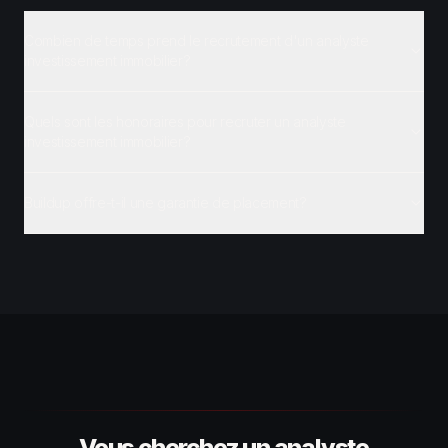
Combien de temps prend le recrutement d'un analyste
investissement immobilier?
Quels sont les honoraires pour recruter un analyste
investissement immobilier?
Buildup offre-t-il une garantie de placement?
Vous cherchez un analyste