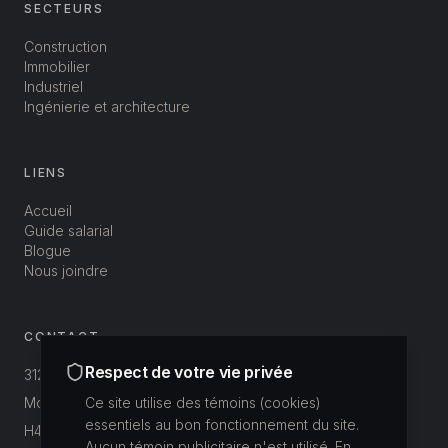
SECTEURS
Construction
Immobilier
Industriel
Ingénierie et architecture
LIENS
Accueil
Guide salarial
Blogue
Nous joindre
CONTACT
Respect de votre vie privée
312-3800 St-Patrick
Montréal, Québec, Canada
Ce site utilise des témoins (cookies)
essentiels au bon fonctionnement du site.
H4E 1A4
Aucun témoin publicitaire n'est utilisé. En