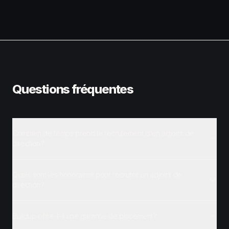
Questions fréquentes
Combien de temps prend le recrutement d'un adjoint de
direction?
Quels sont les honoraires pour recruter un adjoint de
direction?
Buildup offre-t-il une garantie de placement?