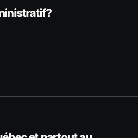
inistratif?
uébec et partout au