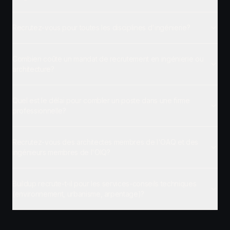
Recrutez-vous pour toutes les disciplines d'ingénierie?
Combien coûte un mandat de recrutement en ingénierie ou
architecture?
Quel est le délai pour combler un poste dans une firme
professionnelle?
Recrutez-vous des architectes membres de l'OAQ et des
ingénieurs membres de l'OIQ?
Buildup recrute-t-il pour les services-conseils techniques
(environnement, urbanisme, arpentage)?