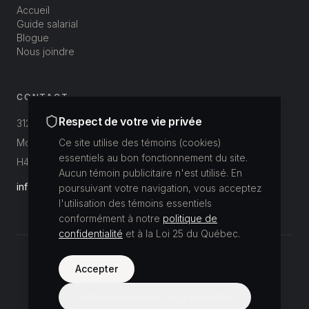
Accueil
Guide salarial
Blogue
Nous joindre
CONTACT
Respect de votre vie privée
312-3800 St-Patrick
Montréal, Québec, Canada
Ce site utilise des témoins (cookies)
essentiels au bon fonctionnement du site.
H4E 1A4
Aucun témoin publicitaire n'est utilisé. En
info@buildup.ca
poursuivant votre navigation, vous acceptez
l'utilisation des témoins essentiels
conformément à notre
politique de
confidentialité
et à la Loi 25 du Québec.
©
2026
Accepter
Buildup Recrutement.
Tous droits réservés.
Politique de confidentialité
Refuser les témoins non essentiels