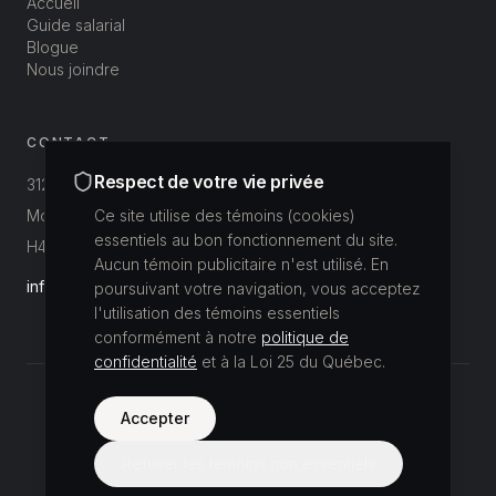
Accueil
Guide salarial
Blogue
Nous joindre
CONTACT
Respect de votre vie privée
312-3800 St-Patrick
Montréal, Québec, Canada
Ce site utilise des témoins (cookies)
essentiels au bon fonctionnement du site.
H4E 1A4
Aucun témoin publicitaire n'est utilisé. En
info@buildup.ca
poursuivant votre navigation, vous acceptez
l'utilisation des témoins essentiels
conformément à notre
politique de
confidentialité
et à la Loi 25 du Québec.
©
2026
Accepter
Buildup Recrutement.
Tous droits réservés.
Politique de confidentialité
Refuser les témoins non essentiels