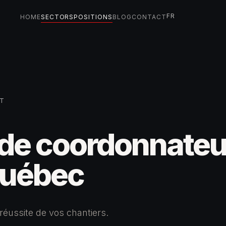
FR
HOME
SECTORS
POSITIONS
BLOG
CONTACT
ET
 de
coordonnateu
uébec
 réussite de vos chantiers.