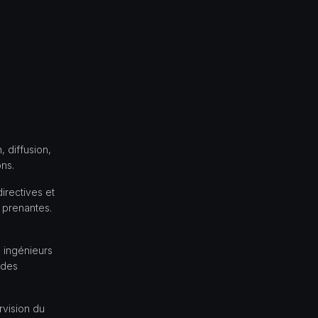
, diffusion,
ons.
irectives et
 prenantes.
s ingénieurs
 des
rvision du