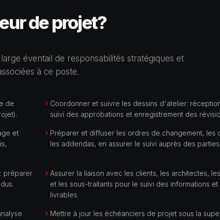
ur de projet
?
arge éventail de responsabilités stratégiques et
 associées à ce poste.
pe de
Coordonner et suivre les dessins d'atelier: réception
ojet).
suivi des approbations et enregistrement des révisi
age et
Préparer et diffuser les ordres de changement, les d
is,
les addendas, en assurer le suivi auprès des parties
: préparer
Assurer la liaison avec les clients, les architectes, le
ndus.
et les sous-traitants pour le suivi des informations et
livrables.
analyse
Mettre à jour les échéanciers de projet sous la supe