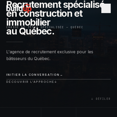
Recrutement spécialisé
en construction et
immobilier
au Québec.
CHASSE DE TÊTES SPÉCIALISÉE — QUÉBEC
L'agence de recrutement exclusive pour les
bâtisseurs du Québec.
INITIER LA CONVERSATION
→
DÉCOUVRIR L'APPROCHE
↓
↓
DÉFILER