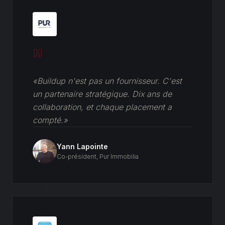
«Buildup n'est pas un fournisseur. C'est
un partenaire stratégique. Dix ans de
collaboration, et chaque placement a
compté.»
Yann Lapointe
Co-président
,
Pur Immobilia