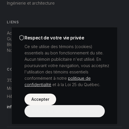
Ingénierie et architecture
LIENS
Accueil
Respect de votre vie privée
Guide salarial
Blogue
Ce site utilise des témoins (cookies)
Nous joindre
essentiels au bon fonctionnement du site.
Aucun témoin publicitaire n'est utilisé. En
poursuivant votre navigation, vous acceptez
CONTACT
l'utilisation des témoins essentiels
conformément à notre
politique de
312-3800 St-Patrick
confidentialité
et à la Loi 25 du Québec.
Montréal, Québec, Canada
H4E 1A4
Accepter
info@buildup.ca
Refuser les témoins non essentiels